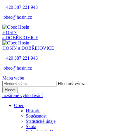
+420 387 221 943
obec@hosin.cz
HOSÍN
a DOBŘEJOVICE
HOSÍN a DOBŘEJOVICE
+420 387 221 943
obec@hosin.cz
Mapa webu
Hledaný výraz
Hledat
rozšířené vyhledávání
Obec
Historie
Současnost
Statistické údaje
Škola