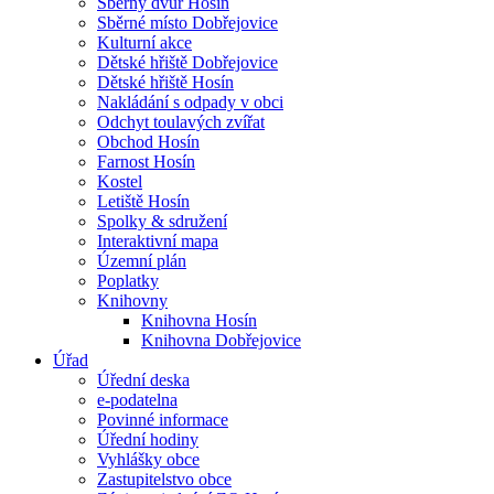
Sběrný dvůr Hosín
Sběrné místo Dobřejovice
Kulturní akce
Dětské hřiště Dobřejovice
Dětské hřiště Hosín
Nakládání s odpady v obci
Odchyt toulavých zvířat
Obchod Hosín
Farnost Hosín
Kostel
Letiště Hosín
Spolky & sdružení
Interaktivní mapa
Územní plán
Poplatky
Knihovny
Knihovna Hosín
Knihovna Dobřejovice
Úřad
Úřední deska
e-podatelna
Povinné informace
Úřední hodiny
Vyhlášky obce
Zastupitelstvo obce