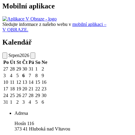
Mobilní aplikace
Sledujte informace z našeho webu v
mobilní aplikaci –
V OBRAZE.
Kalendář
Srpen
2026
Po
Út
St
Čt
Pá
So
Ne
27
28
29
30
31
1
2
3
4
5
6
7
8
9
10
11
12
13
14
15
16
17
18
19
20
21
22
23
24
25
26
27
28
29
30
31
1
2
3
4
5
6
Adresa
Hosín 116
373 41 Hluboká nad Vltavou