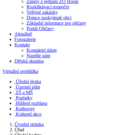
Zápisy z jednání ZO Hosín
Rozklikávací rozpočet
Veřejné zakázky
Dotace poskytnuté obci
Základní informace pro občany
Portál Občan+
Aktuálně
Fotogalerie
Kontakt
Kontaktní údaje
Napište nám
Dětská skupina
Virtuální prohlídka
Úřední deska
Územní plán
ZŠ a MŠ
Poplatky
Hlášení rozhlasu
Knihovny
Kulturní akce
Úvodní stránka
Úřad