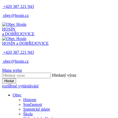
+420 387 221 943
obec@hosin.cz
HOSÍN
a DOBŘEJOVICE
HOSÍN a DOBŘEJOVICE
+420 387 221 943
obec@hosin.cz
Mapa webu
Hledaný výraz
Hledat
rozšířené vyhledávání
Obec
Historie
Současnost
Statistické údaje
Škola