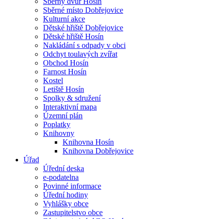
Sběrný dvůr Hosín
Sběrné místo Dobřejovice
Kulturní akce
Dětské hřiště Dobřejovice
Dětské hřiště Hosín
Nakládání s odpady v obci
Odchyt toulavých zvířat
Obchod Hosín
Farnost Hosín
Kostel
Letiště Hosín
Spolky & sdružení
Interaktivní mapa
Územní plán
Poplatky
Knihovny
Knihovna Hosín
Knihovna Dobřejovice
Úřad
Úřední deska
e-podatelna
Povinné informace
Úřední hodiny
Vyhlášky obce
Zastupitelstvo obce