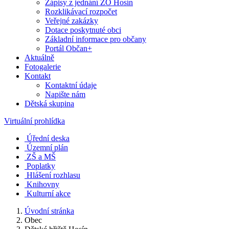
Zápisy z jednání ZO Hosín
Rozklikávací rozpočet
Veřejné zakázky
Dotace poskytnuté obci
Základní informace pro občany
Portál Občan+
Aktuálně
Fotogalerie
Kontakt
Kontaktní údaje
Napište nám
Dětská skupina
Virtuální prohlídka
Úřední deska
Územní plán
ZŠ a MŠ
Poplatky
Hlášení rozhlasu
Knihovny
Kulturní akce
Úvodní stránka
Obec