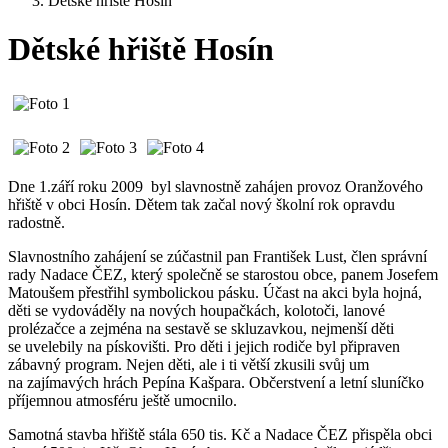
Dětské hřiště Hosín
Dětské hřiště Hosín
Dne 1.září roku 2009 byl slavnostně zahájen provoz Oranžového
hřiště v obci Hosín. Dětem tak začal nový školní rok opravdu
radostně.
Slavnostního zahájení se zúčastnil pan František Lust, člen správní
rady Nadace ČEZ, který společně se starostou obce, panem Josefem
Matoušem přestřihl symbolickou pásku. Účast na akci byla hojná,
děti se vydováděly na nových houpačkách, kolotoči, lanové
prolézačce a zejména na sestavě se skluzavkou, nejmenší děti
se uvelebily na pískovišti. Pro děti i jejich rodiče byl připraven
zábavný program. Nejen děti, ale i ti větší zkusili svůj um
na zajímavých hrách Pepína Kašpara. Občerstvení a letní sluníčko
příjemnou atmosféru ještě umocnilo.
Samotná stavba hřiště stála 650 tis. Kč a Nadace ČEZ přispěla obci