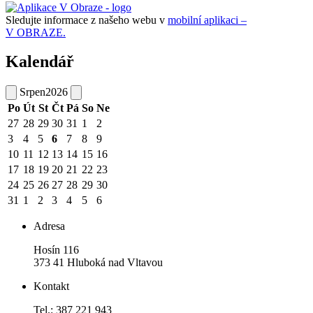
Sledujte informace z našeho webu v
mobilní aplikaci –
V OBRAZE.
Kalendář
Srpen
2026
Po
Út
St
Čt
Pá
So
Ne
27
28
29
30
31
1
2
3
4
5
6
7
8
9
10
11
12
13
14
15
16
17
18
19
20
21
22
23
24
25
26
27
28
29
30
31
1
2
3
4
5
6
Adresa
Hosín 116
373 41 Hluboká nad Vltavou
Kontakt
Tel.: 387 221 943