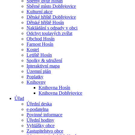
Sběrný dvůr Hosín
Sběrné místo Dobřejovice
Kulturní akce
Dětské hřiště Dobřejovice
Dětské hřiště Hosín
Nakládání s odpady v obci
Odchyt toulavých zvířat
Obchod Hosín
Farnost Hosín
Kostel
Letiště Hosín
Spolky & sdružení
Interaktivní mapa
Územní plán
Poplatky
Knihovny
Knihovna Hosín
Knihovna Dobřejovice
Úřad
Úřední deska
e-podatelna
Povinné informace
Úřední hodiny
Vyhlášky obce
Zastupitelstvo obce