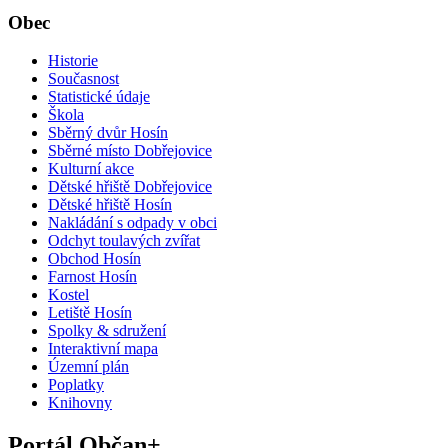
Obec
Historie
Současnost
Statistické údaje
Škola
Sběrný dvůr Hosín
Sběrné místo Dobřejovice
Kulturní akce
Dětské hřiště Dobřejovice
Dětské hřiště Hosín
Nakládání s odpady v obci
Odchyt toulavých zvířat
Obchod Hosín
Farnost Hosín
Kostel
Letiště Hosín
Spolky & sdružení
Interaktivní mapa
Územní plán
Poplatky
Knihovny
Portál Občan+