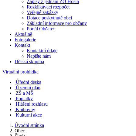
Zápisy z jednání ZO Hosín
Rozklikávací rozpočet
Veřejné zakázky
Dotace poskytnuté obci
Základní informace pro občany
Portál Občan+
Aktuálně
Fotogalerie
Kontakt
Kontaktní údaje
Napište nám
Dětská skupina
Virtuální prohlídka
Úřední deska
Územní plán
ZŠ a MŠ
Poplatky
Hlášení rozhlasu
Knihovny
Kulturní akce
Úvodní stránka
Obec