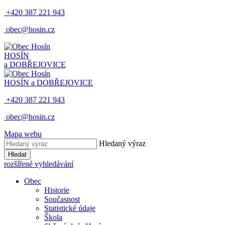
+420 387 221 943
obec@hosin.cz
HOSÍN
a DOBŘEJOVICE
HOSÍN a DOBŘEJOVICE
+420 387 221 943
obec@hosin.cz
Mapa webu
Hledaný výraz
Hledat
rozšířené vyhledávání
Obec
Historie
Současnost
Statistické údaje
Škola