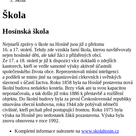
Škola
Škola
Hosínská škola
Nejstarší zprávy o škole na Hosíně jsou již z přelomu
16. a 17. století. Tehdy zde vznikla farní škola, kterou navštěvovaly
nejen hosínské děti, ale také žáci z přifařených obcí.
Ze 17. a 18. století je již k dispozici více dokladů o zdejších
kantorech, kteří se vedle samotné výuky aktivně účastnili
společenského života obce. Reprezentovali místní inteligenci
a podíleli se mimo jiné na organizování církevních i světských
slavností s účastí žactva. Roku 1858 byla na Hosíně postavena nová
školní budova nedaleko kostela. Brzy však ani ta svou kapacitou
nepostačovala, a tak došlo již roku 1886 k přestavbě a rozšíření
objektu. Do školní budovy byla za první Československé republiky
situována obecní knihovna, roku 1944 zde pobývali němečtí
civilisté, kteří prchali před postupující frontou. Roku 1975 byla
výuka na Hosíně pro nedostatek žáků pozastavena. Výuka byla
znovu obnovena v roce 1992.
Kompletní informace naleznete na
www.skolahosin.cz