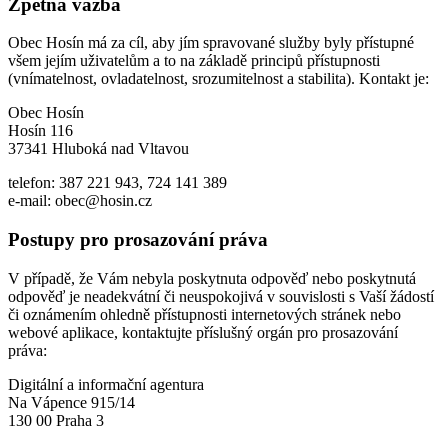
Zpětná vazba
Obec Hosín má za cíl, aby jím spravované služby byly přístupné
všem jejím uživatelům a to na základě principů přístupnosti
(vnímatelnost, ovladatelnost, srozumitelnost a stabilita). Kontakt je:
Obec Hosín
Hosín 116
37341 Hluboká nad Vltavou
telefon: 387 221 943, 724 141 389
e-mail: obec@hosin.cz
Postupy pro prosazování práva
V případě, že Vám nebyla poskytnuta odpověď nebo poskytnutá
odpověď je neadekvátní či neuspokojivá v souvislosti s Vaší žádostí
či oznámením ohledně přístupnosti internetových stránek nebo
webové aplikace, kontaktujte příslušný orgán pro prosazování
práva:
Digitální a informační agentura
Na Vápence 915/14
130 00 Praha 3