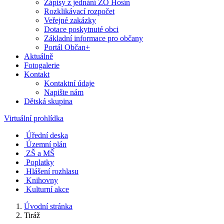
Zápisy z jednání ZO Hosín
Rozklikávací rozpočet
Veřejné zakázky
Dotace poskytnuté obci
Základní informace pro občany
Portál Občan+
Aktuálně
Fotogalerie
Kontakt
Kontaktní údaje
Napište nám
Dětská skupina
Virtuální prohlídka
Úřední deska
Územní plán
ZŠ a MŠ
Poplatky
Hlášení rozhlasu
Knihovny
Kulturní akce
Úvodní stránka
Tiráž