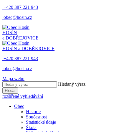
+420 387 221 943
obec@hosin.cz
HOSÍN
a DOBŘEJOVICE
HOSÍN a DOBŘEJOVICE
+420 387 221 943
obec@hosin.cz
Mapa webu
Hledaný výraz
Hledat
rozšířené vyhledávání
Obec
Historie
Současnost
Statistické údaje
Škola