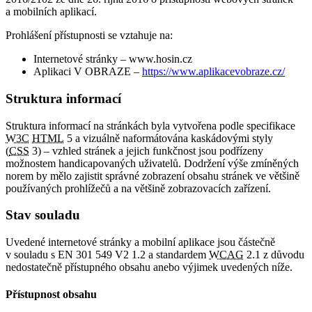
a mobilních aplikací.
Prohlášení přístupnosti se vztahuje na:
Internetové stránky – www.hosin.cz
Aplikaci V OBRAZE –
https://www.aplikacevobraze.cz/
Struktura informací
Struktura informací na stránkách byla vytvořena podle specifikace
W3C
HTML
5 a vizuálně naformátována kaskádovými styly
(
CSS
3) – vzhled stránek a jejich funkčnost jsou podřízeny
možnostem handicapovaných uživatelů. Dodržení výše zmíněných
norem by mělo zajistit správné zobrazení obsahu stránek ve většině
používaných prohlížečů a na většině zobrazovacích zařízení.
Stav souladu
Uvedené internetové stránky a mobilní aplikace jsou částečně
v souladu s EN 301 549 V2 1.2 a standardem
WCAG
2.1 z důvodu
nedostatečně přístupného obsahu anebo výjimek uvedených níže.
Přístupnost obsahu