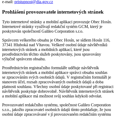
e-mail:
pristupnost@dia.gov.cz
Prohlášení provozovatele internetových stránek
Tyto internetové stránky a mobilní aplikaci provozuje Obec Hosín.
Internetové stránky využívají redakční systém GCM, který je
poskytován společností Galileo Corporation s.r.o.
Správcem veškerého obsahu je Obec Hosín, se sídlem Hosín 116,
37341 Hluboká nad Vltavou. Veškeré osobní údaje návštěvníků
internetových stránek a mobilních aplikací, které jsou
prostřednictvím těchto služeb poskytovány, jsou spravovány
výlučně správcem obsahu.
Prostřednictvím registračního formuláře uděluje návštěvník
internetových stránek a mobilní aplikace správci obsahu souhlas
se zpracováním svých osobních údajů. V registračním formuláři je
stanoven účel, rozsah zpracovávaných osobních údajů a doba
platnosti souhlasu. Všechny osobní údaje poskytované při registraci
návštěvník poskytuje dobrovolně. Návštěvník internetových stránek
a mobilní aplikace má možnost svůj souhlas kdykoli odvolat.
Provozovatel redakčního systému, společnost Galileo Corporation
s.r.o., jakožto zpracovatel osobních údajů tímto prohlašuje, že jsou
osobní údaje zpracovávané v jí provozovaném redakčním systému