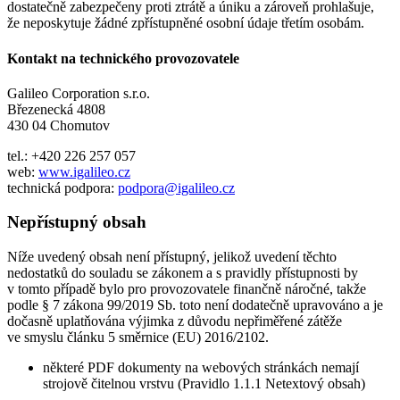
dostatečně zabezpečeny proti ztrátě a úniku a zároveň prohlašuje,
že neposkytuje žádné zpřístupněné osobní údaje třetím osobám.
Kontakt na technického provozovatele
Galileo Corporation s.r.o.
Březenecká 4808
430 04 Chomutov
tel.: +420 226 257 057
web:
www.igalileo.cz
technická podpora:
podpora@igalileo.cz
Nepřístupný obsah
Níže uvedený obsah není přístupný, jelikož uvedení těchto
nedostatků do souladu se zákonem a s pravidly přístupnosti by
v tomto případě bylo pro provozovatele finančně náročné, takže
podle § 7 zákona 99/2019 Sb. toto není dodatečně upravováno a je
dočasně uplatňována výjimka z důvodu nepřiměřené zátěže
ve smyslu článku 5 směrnice (EU) 2016/2102.
některé PDF dokumenty na webových stránkách nemají
strojově čitelnou vrstvu (Pravidlo 1.1.1 Netextový obsah)