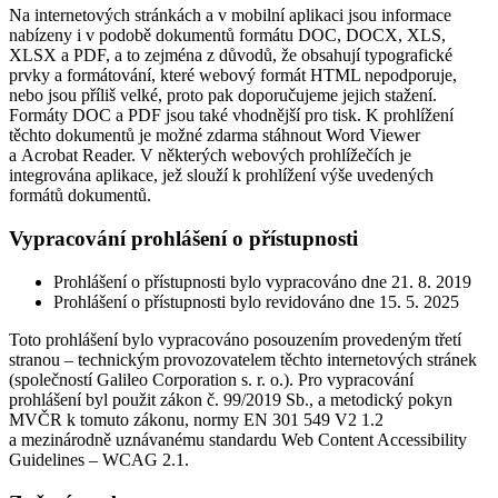
Na internetových stránkách a v mobilní aplikaci jsou informace
nabízeny i v podobě dokumentů formátu DOC, DOCX, XLS,
XLSX a PDF, a to zejména z důvodů, že obsahují typografické
prvky a formátování, které webový formát HTML nepodporuje,
nebo jsou příliš velké, proto pak doporučujeme jejich stažení.
Formáty DOC a PDF jsou také vhodnější pro tisk. K prohlížení
těchto dokumentů je možné zdarma stáhnout Word Viewer
a Acrobat Reader. V některých webových prohlížečích je
integrována aplikace, jež slouží k prohlížení výše uvedených
formátů dokumentů.
Vypracování prohlášení o přístupnosti
Prohlášení o přístupnosti bylo vypracováno dne 21. 8. 2019
Prohlášení o přístupnosti bylo revidováno dne 15. 5. 2025
Toto prohlášení bylo vypracováno posouzením provedeným třetí
stranou – technickým provozovatelem těchto internetových stránek
(společností Galileo Corporation s. r. o.). Pro vypracování
prohlášení byl použit zákon č. 99/2019 Sb., a metodický pokyn
MVČR k tomuto zákonu, normy EN 301 549 V2 1.2
a mezinárodně uznávanému standardu Web Content Accessibility
Guidelines – WCAG 2.1.