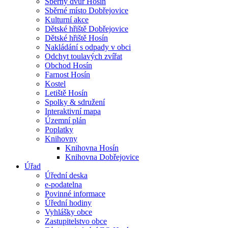
Sběrný dvůr Hosín
Sběrné místo Dobřejovice
Kulturní akce
Dětské hřiště Dobřejovice
Dětské hřiště Hosín
Nakládání s odpady v obci
Odchyt toulavých zvířat
Obchod Hosín
Farnost Hosín
Kostel
Letiště Hosín
Spolky & sdružení
Interaktivní mapa
Územní plán
Poplatky
Knihovny
Knihovna Hosín
Knihovna Dobřejovice
Úřad
Úřední deska
e-podatelna
Povinné informace
Úřední hodiny
Vyhlášky obce
Zastupitelstvo obce