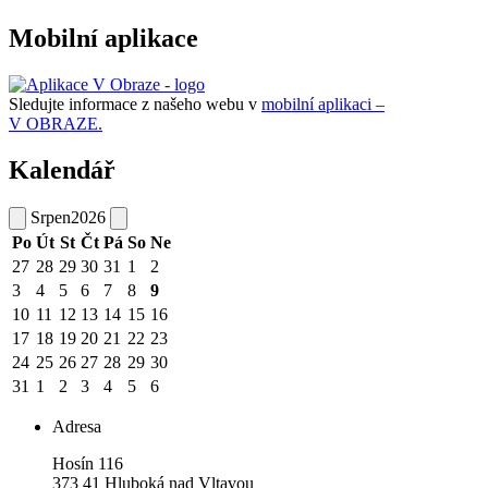
Mobilní aplikace
Sledujte informace z našeho webu v
mobilní aplikaci –
V OBRAZE.
Kalendář
Srpen
2026
Po
Út
St
Čt
Pá
So
Ne
27
28
29
30
31
1
2
3
4
5
6
7
8
9
10
11
12
13
14
15
16
17
18
19
20
21
22
23
24
25
26
27
28
29
30
31
1
2
3
4
5
6
Adresa
Hosín 116
373 41 Hluboká nad Vltavou