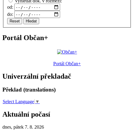
Vyhledat dok. v rozmezí:
od:
do:
Reset
Hledat
Portál Občan+
Portál Občan+
Univerzální překladač
Překlad (translations)
Select Language
▼
Aktuální počasí
dnes, pátek 7. 8. 2026