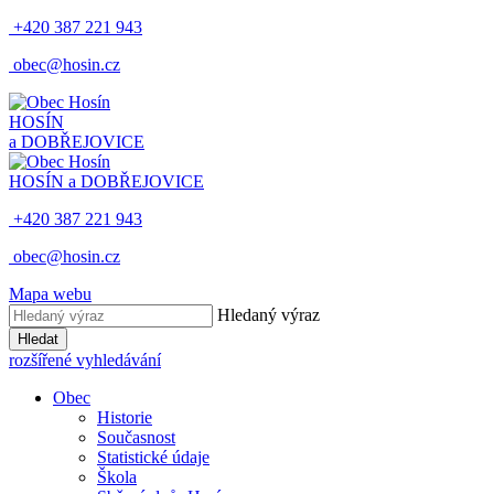
+420 387 221 943
obec@hosin.cz
HOSÍN
a DOBŘEJOVICE
HOSÍN a DOBŘEJOVICE
+420 387 221 943
obec@hosin.cz
Mapa webu
Hledaný výraz
Hledat
rozšířené vyhledávání
Obec
Historie
Současnost
Statistické údaje
Škola