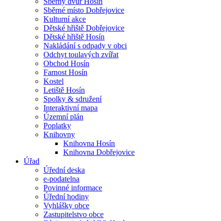
Sběrný dvůr Hosín
Sběrné místo Dobřejovice
Kulturní akce
Dětské hřiště Dobřejovice
Dětské hřiště Hosín
Nakládání s odpady v obci
Odchyt toulavých zvířat
Obchod Hosín
Farnost Hosín
Kostel
Letiště Hosín
Spolky & sdružení
Interaktivní mapa
Územní plán
Poplatky
Knihovny
Knihovna Hosín
Knihovna Dobřejovice
Úřad
Úřední deska
e-podatelna
Povinné informace
Úřední hodiny
Vyhlášky obce
Zastupitelstvo obce