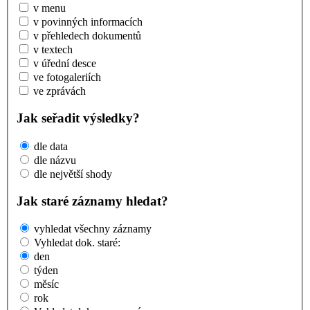
v menu
v povinných informacích
v přehledech dokumentů
v textech
v úřední desce
ve fotogaleriích
ve zprávách
Jak seřadit výsledky?
dle data
dle názvu
dle největší shody
Jak staré záznamy hledat?
vyhledat všechny záznamy
Vyhledat dok. staré:
den
týden
měsíc
rok