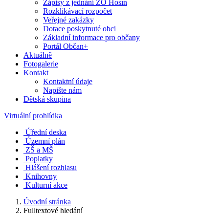
Zápisy z jednání ZO Hosín
Rozklikávací rozpočet
Veřejné zakázky
Dotace poskytnuté obci
Základní informace pro občany
Portál Občan+
Aktuálně
Fotogalerie
Kontakt
Kontaktní údaje
Napište nám
Dětská skupina
Virtuální prohlídka
Úřední deska
Územní plán
ZŠ a MŠ
Poplatky
Hlášení rozhlasu
Knihovny
Kulturní akce
Úvodní stránka
Fulltextové hledání