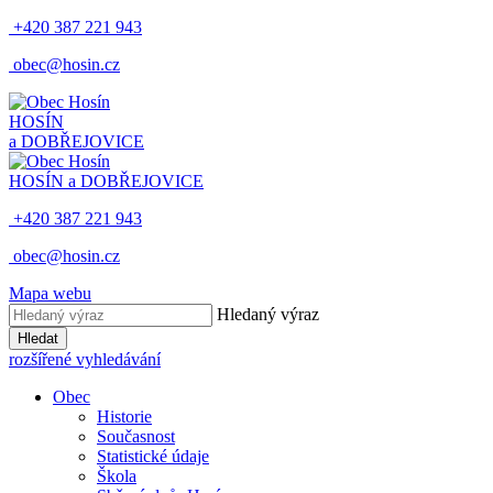
+420 387 221 943
obec@hosin.cz
HOSÍN
a DOBŘEJOVICE
HOSÍN a DOBŘEJOVICE
+420 387 221 943
obec@hosin.cz
Mapa webu
Hledaný výraz
Hledat
rozšířené vyhledávání
Obec
Historie
Současnost
Statistické údaje
Škola