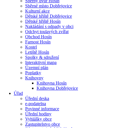
Sběrný dvůr Hosín
Sběrné místo Dobřejovice
Kulturní akce
Dětské hřiště Dobřejovice
Dětské hřiště Hosín
Nakládání s odpady v obci
Odchyt toulavých zvířat
Obchod Hosín
Farnost Hosín
Kostel
Letiště Hosín
Spolky & sdružení
Interaktivní mapa
Územní plán
Poplatky
Knihovny
Knihovna Hosín
Knihovna Dobřejovice
Úřad
Úřední deska
e-podatelna
Povinné informace
Úřední hodiny
Vyhlášky obce
Zastupitelstvo obce