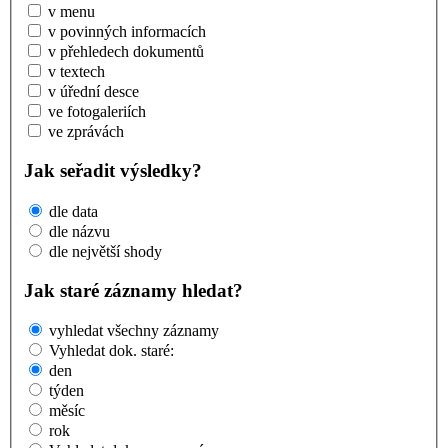
v menu
v povinných informacích
v přehledech dokumentů
v textech
v úřední desce
ve fotogaleriích
ve zprávách
Jak seřadit výsledky?
dle data
dle názvu
dle největší shody
Jak staré záznamy hledat?
vyhledat všechny záznamy
Vyhledat dok. staré:
den
týden
měsíc
rok