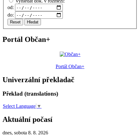
Vyhledat dok. v rozmezí:
od:
do:
Reset
Hledat
Portál Občan+
Portál Občan+
Univerzální překladač
Překlad (translations)
Select Language
▼
Aktuální počasí
dnes, sobota 8. 8. 2026