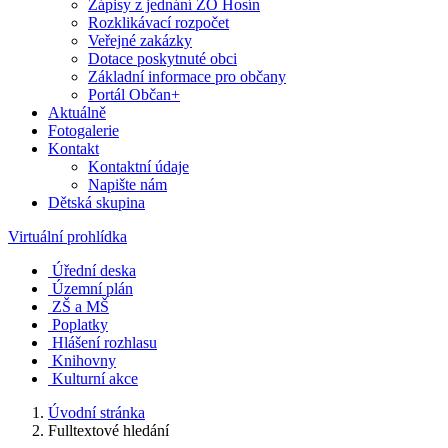
Zápisy z jednání ZO Hosín
Rozklikávací rozpočet
Veřejné zakázky
Dotace poskytnuté obci
Základní informace pro občany
Portál Občan+
Aktuálně
Fotogalerie
Kontakt
Kontaktní údaje
Napište nám
Dětská skupina
Virtuální prohlídka
Úřední deska
Územní plán
ZŠ a MŠ
Poplatky
Hlášení rozhlasu
Knihovny
Kulturní akce
Úvodní stránka
Fulltextové hledání