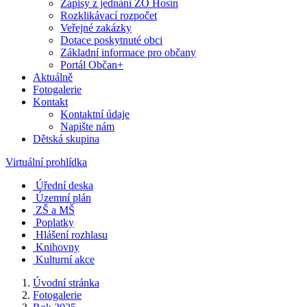
Zápisy z jednání ZO Hosín
Rozklikávací rozpočet
Veřejné zakázky
Dotace poskytnuté obci
Základní informace pro občany
Portál Občan+
Aktuálně
Fotogalerie
Kontakt
Kontaktní údaje
Napište nám
Dětská skupina
Virtuální prohlídka
Úřední deska
Územní plán
ZŠ a MŠ
Poplatky
Hlášení rozhlasu
Knihovny
Kulturní akce
Úvodní stránka
Fotogalerie