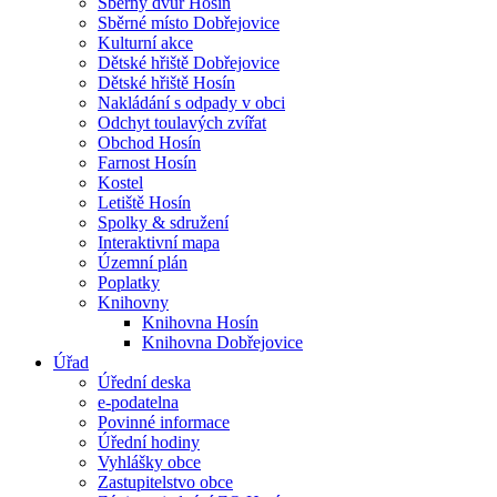
Sběrný dvůr Hosín
Sběrné místo Dobřejovice
Kulturní akce
Dětské hřiště Dobřejovice
Dětské hřiště Hosín
Nakládání s odpady v obci
Odchyt toulavých zvířat
Obchod Hosín
Farnost Hosín
Kostel
Letiště Hosín
Spolky & sdružení
Interaktivní mapa
Územní plán
Poplatky
Knihovny
Knihovna Hosín
Knihovna Dobřejovice
Úřad
Úřední deska
e-podatelna
Povinné informace
Úřední hodiny
Vyhlášky obce
Zastupitelstvo obce