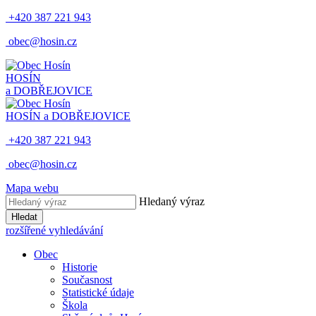
+420 387 221 943
obec@hosin.cz
HOSÍN
a DOBŘEJOVICE
HOSÍN a DOBŘEJOVICE
+420 387 221 943
obec@hosin.cz
Mapa webu
Hledaný výraz
Hledat
rozšířené vyhledávání
Obec
Historie
Současnost
Statistické údaje
Škola