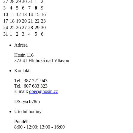
27
28
29
30
31
1
2
3
4
5
6
7
8
9
10
11
12
13
14
15
16
17
18
19
20
21
22
23
24
25
26
27
28
29
30
31
1
2
3
4
5
6
Adresa
Hosín 116
373 41 Hluboká nad Vltavou
Kontakt
Tel.: 387 221 943
Tel.: 607 683 323
E-mail:
obec@hosin.cz
DS: yscb78m
Úřední hodiny
Pondělí:
8:00 - 12:00; 13:00 - 16:00