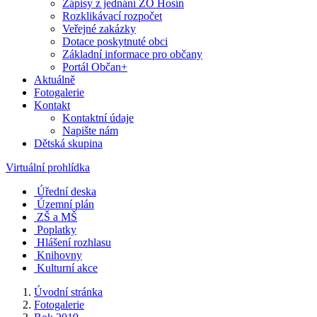
Zápisy z jednání ZO Hosín
Rozklikávací rozpočet
Veřejné zakázky
Dotace poskytnuté obci
Základní informace pro občany
Portál Občan+
Aktuálně
Fotogalerie
Kontakt
Kontaktní údaje
Napište nám
Dětská skupina
Virtuální prohlídka
Úřední deska
Územní plán
ZŠ a MŠ
Poplatky
Hlášení rozhlasu
Knihovny
Kulturní akce
Úvodní stránka
Fotogalerie