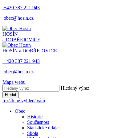
+420 387 221 943
obec@hosin.cz
HOSÍN
a DOBŘEJOVICE
HOSÍN a DOBŘEJOVICE
+420 387 221 943
obec@hosin.cz
Mapa webu
Hledaný výraz
Hledat
rozšířené vyhledávání
Obec
Historie
Současnost
Statistické údaje
Škola