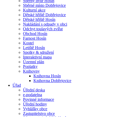
Sběrný dvůr Hosín
Sběrné místo Dobřejovice
Kulturní akce
Dětské hřiště Dobřejovice
Dětské hřiště Hosín
Nakládání s odpady v obci
Odchyt toulavých zvířat
Obchod Hosín
Farnost Hosín
Kostel
Letiště Hosín
Spolky & sdružení
Interaktivní mapa
Územní plán
Poplatky
Knihovny
Knihovna Hosín
Knihovna Dobřejovice
Úřad
Úřední deska
e-podatelna
Povinné informace
Úřední hodiny
Vyhlášky obce
Zastupitelstvo obce