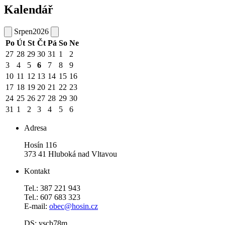
Kalendář
Srpen
2026
Po
Út
St
Čt
Pá
So
Ne
27
28
29
30
31
1
2
3
4
5
6
7
8
9
10
11
12
13
14
15
16
17
18
19
20
21
22
23
24
25
26
27
28
29
30
31
1
2
3
4
5
6
Adresa
Hosín 116
373 41 Hluboká nad Vltavou
Kontakt
Tel.: 387 221 943
Tel.: 607 683 323
E-mail:
obec@hosin.cz
DS: yscb78m