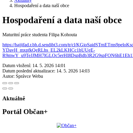
Aktuality
Hospodaření a data naší obce
Hospodaření a data naší obce
Maturitní práce studenta Filipa Kohouta
https://bajjifad.r.bh.d.sendibt3.com/tr/cl/KGioSaidSTr
YDavH_mxpfkQeRLhs_EL2kLKHCc1hUUeE-
R9mwY_u9TeJJMH7lGLOc5erHI8DspBdb3R2G9spFON6hE1Eh1
Datum vložení:
14. 5. 2026 14:01
Datum poslední aktualizace:
14. 5. 2026 14:03
Autor:
Správce Webu
Aktuálně
Portál Občan+