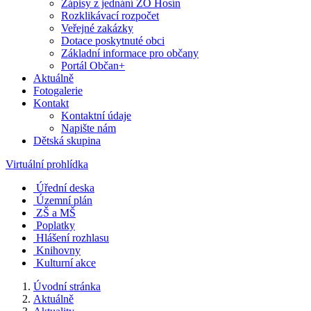
Zápisy z jednání ZO Hosín
Rozklikávací rozpočet
Veřejné zakázky
Dotace poskytnuté obci
Základní informace pro občany
Portál Občan+
Aktuálně
Fotogalerie
Kontakt
Kontaktní údaje
Napište nám
Dětská skupina
Virtuální prohlídka
Úřední deska
Územní plán
ZŠ a MŠ
Poplatky
Hlášení rozhlasu
Knihovny
Kulturní akce
Úvodní stránka
Aktuálně