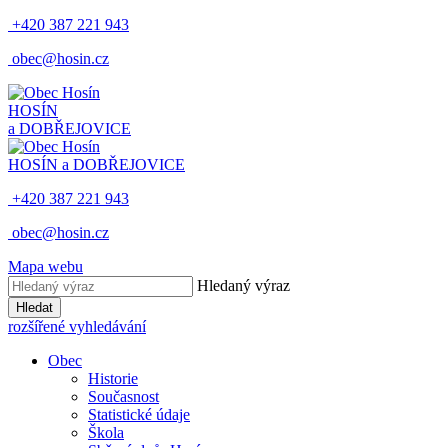
+420 387 221 943
obec@hosin.cz
HOSÍN
a DOBŘEJOVICE
HOSÍN a DOBŘEJOVICE
+420 387 221 943
obec@hosin.cz
Mapa webu
Hledaný výraz
Hledat
rozšířené vyhledávání
Obec
Historie
Současnost
Statistické údaje
Škola