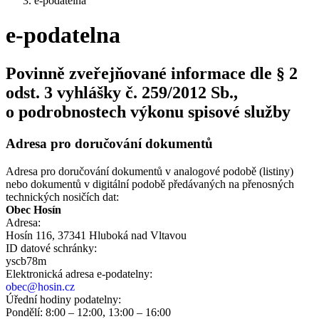
e-podatelna
e-podatelna
Povinně zveřejňované informace dle § 2
odst. 3 vyhlášky č. 259/2012 Sb.,
o podrobnostech výkonu spisové služby
Adresa pro doručování dokumentů
Adresa pro doručování dokumentů v analogové podobě (listiny)
nebo dokumentů v digitální podobě předávaných na přenosných
technických nosičích dat:
Obec Hosín
Adresa:
Hosín 116, 37341 Hluboká nad Vltavou
ID datové schránky:
yscb78m
Elektronická adresa e‑podatelny:
obec@hosin.cz
Úřední hodiny podatelny:
Pondělí: 8:00 – 12:00, 13:00 – 16:00