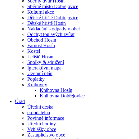
Sběrný dvůr Hosín
Sběrné místo Dobřejovice
Kulturní akce
Dětské hřiště Dobřejovice
Dětské hřiště Hosín
Nakládání s odpady v obci
Odchyt toulavých zvířat
Obchod Hosín
Farnost Hosín
Kostel
Letiště Hosín
Spolky & sdružení
Interaktivní mapa
Územní plán
Poplatky
Knihovny
Knihovna Hosín
Knihovna Dobřejovice
Úřad
Úřední deska
e-podatelna
Povinné informace
Úřední hodiny
Vyhlášky obce
Zastupitelstvo obce