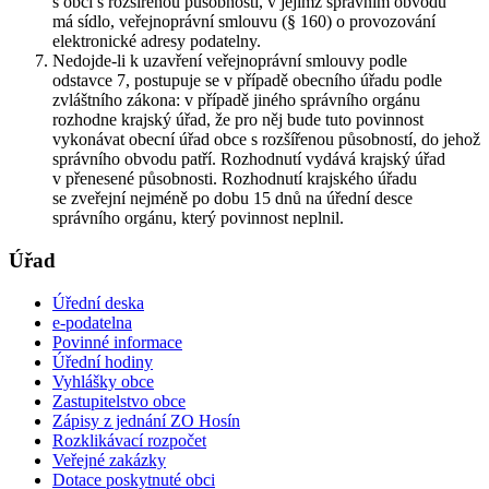
s obcí s rozšířenou působností, v jejímž správním obvodu
má sídlo, veřejnoprávní smlouvu (§ 160) o provozování
elektronické adresy podatelny.
Nedojde-li k uzavření veřejnoprávní smlouvy podle
odstavce 7, postupuje se v případě obecního úřadu podle
zvláštního zákona: v případě jiného správního orgánu
rozhodne krajský úřad, že pro něj bude tuto povinnost
vykonávat obecní úřad obce s rozšířenou působností, do jehož
správního obvodu patří. Rozhodnutí vydává krajský úřad
v přenesené působnosti. Rozhodnutí krajského úřadu
se zveřejní nejméně po dobu 15 dnů na úřední desce
správního orgánu, který povinnost neplnil.
Úřad
Úřední deska
e-podatelna
Povinné informace
Úřední hodiny
Vyhlášky obce
Zastupitelstvo obce
Zápisy z jednání ZO Hosín
Rozklikávací rozpočet
Veřejné zakázky
Dotace poskytnuté obci