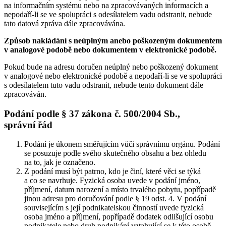
na informačním systému nebo na zpracovávaných informacích a
nepodaří-li se ve spolupráci s odesílatelem vadu odstranit, nebude
tato datová zpráva dále zpracovávána.
Způsob nakládání s neúplným anebo poškozeným dokumentem
v analogové podobě nebo dokumentem v elektronické podobě.
Pokud bude na adresu doručen neúplný nebo poškozený dokument
v analogové nebo elektronické podobě a nepodaří-li se ve spolupráci
s odesílatelem tuto vadu odstranit, nebude tento dokument dále
zpracováván.
Podání podle § 37 zákona č. 500/2004 Sb.,
správní řád
Podání je úkonem směřujícím vůči správnímu orgánu. Podání
se posuzuje podle svého skutečného obsahu a bez ohledu
na to, jak je označeno.
Z podání musí být patrno, kdo je činí, které věci se týká
a co se navrhuje. Fyzická osoba uvede v podání jméno,
příjmení, datum narození a místo trvalého pobytu, popřípadě
jinou adresu pro doručování podle § 19 odst. 4. V podání
souvisejícím s její podnikatelskou činností uvede fyzická
osoba jméno a příjmení, popřípadě dodatek odlišující osobu
podnikatele nebo druh podnikání vztahující se k této osobě