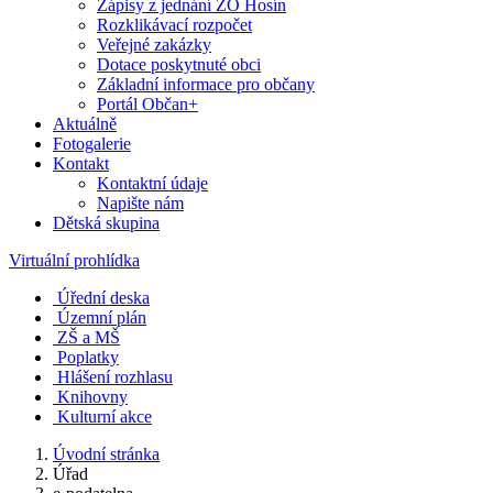
Zápisy z jednání ZO Hosín
Rozklikávací rozpočet
Veřejné zakázky
Dotace poskytnuté obci
Základní informace pro občany
Portál Občan+
Aktuálně
Fotogalerie
Kontakt
Kontaktní údaje
Napište nám
Dětská skupina
Virtuální prohlídka
Úřední deska
Územní plán
ZŠ a MŠ
Poplatky
Hlášení rozhlasu
Knihovny
Kulturní akce
Úvodní stránka
Úřad