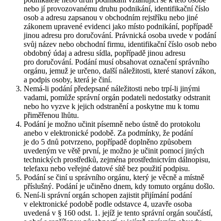
nebo jí provozovanému druhu podnikání, identifikační číslo
osob a adresu zapsanou v obchodním rejstříku nebo jiné
zákonem upravené evidenci jako místo podnikání, popřípadě
jinou adresu pro doručování. Právnická osoba uvede v podání
svůj název nebo obchodní firmu, identifikační číslo osob nebo
obdobný údaj a adresu sídla, popřípadě jinou adresu
pro doručování. Podání musí obsahovat označení správního
orgánu, jemuž je určeno, další náležitosti, které stanoví zákon,
a podpis osoby, která je činí.
Nemá-li podání předepsané náležitosti nebo trpí-li jinými
vadami, pomůže správní orgán podateli nedostatky odstranit
nebo ho vyzve k jejich odstranění a poskytne mu k tomu
přiměřenou lhůtu.
Podání je možno učinit písemně nebo ústně do protokolu
anebo v elektronické podobě. Za podmínky, že podání
je do 5 dnů potvrzeno, popřípadě doplněno způsobem
uvedeným ve větě první, je možno je učinit pomocí jiných
technických prostředků, zejména prostřednictvím dálnopisu,
telefaxu nebo veřejné datové sítě bez použití podpisu.
Podání se činí u správního orgánu, který je věcně a místně
příslušný. Podání je učiněno dnem, kdy tomuto orgánu došlo.
Není-li správní orgán schopen zajistit přijímání podání
v elektronické podobě podle odstavce 4, uzavře osoba
uvedená v § 160 odst. 1. jejíž je tento správní orgán součástí,