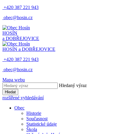
+420 387 221 943
obec@hosin.cz
HOSÍN
a DOBŘEJOVICE
HOSÍN a DOBŘEJOVICE
+420 387 221 943
obec@hosin.cz
Mapa webu
Hledaný výraz
Hledat
rozšířené vyhledávání
Obec
Historie
Současnost
Statistické údaje
Škola