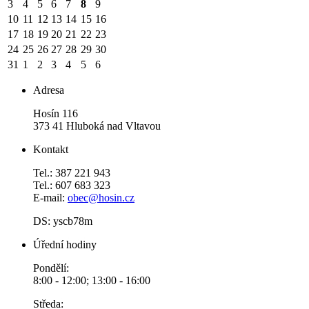
3
4
5
6
7
8
9
10
11
12
13
14
15
16
17
18
19
20
21
22
23
24
25
26
27
28
29
30
31
1
2
3
4
5
6
Adresa
Hosín 116
373 41 Hluboká nad Vltavou
Kontakt
Tel.: 387 221 943
Tel.: 607 683 323
E-mail:
obec@hosin.cz
DS: yscb78m
Úřední hodiny
Pondělí:
8:00 - 12:00; 13:00 - 16:00
Středa: