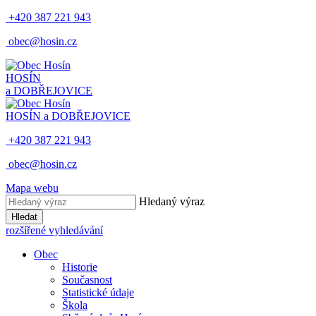
+420 387 221 943
obec@hosin.cz
HOSÍN
a DOBŘEJOVICE
HOSÍN a DOBŘEJOVICE
+420 387 221 943
obec@hosin.cz
Mapa webu
Hledaný výraz
Hledat
rozšířené vyhledávání
Obec
Historie
Současnost
Statistické údaje
Škola