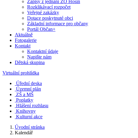
Zápisy z jednání ZO Hosín
Rozklikávací rozpočet
Veřejné zakázky
Dotace poskytnuté obci
Základní informace pro občany
Portál Občan+
Aktuálně
Fotogalerie
Kontakt
Kontaktní údaje
Napište nám
Dětská skupina
Virtuální prohlídka
Úřední deska
Územní plán
ZŠ a MŠ
Poplatky
Hlášení rozhlasu
Knihovny
Kulturní akce
Úvodní stránka
Kalendář