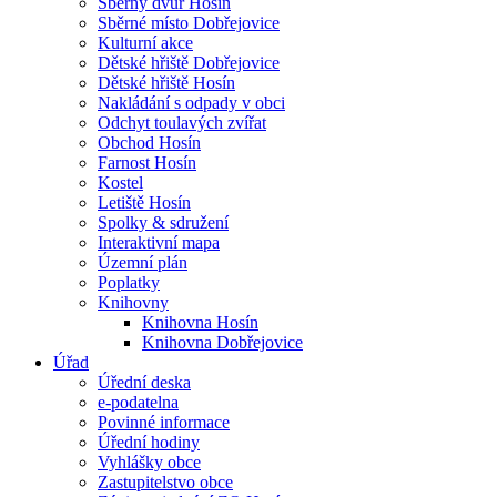
Sběrný dvůr Hosín
Sběrné místo Dobřejovice
Kulturní akce
Dětské hřiště Dobřejovice
Dětské hřiště Hosín
Nakládání s odpady v obci
Odchyt toulavých zvířat
Obchod Hosín
Farnost Hosín
Kostel
Letiště Hosín
Spolky & sdružení
Interaktivní mapa
Územní plán
Poplatky
Knihovny
Knihovna Hosín
Knihovna Dobřejovice
Úřad
Úřední deska
e-podatelna
Povinné informace
Úřední hodiny
Vyhlášky obce
Zastupitelstvo obce