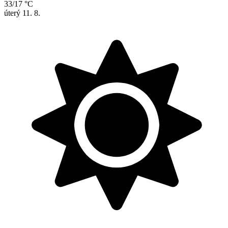
33/17 °C
úterý
11. 8.