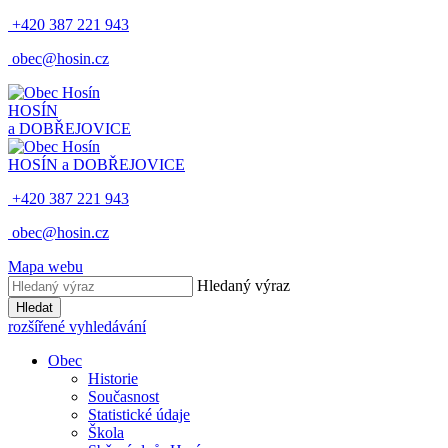
+420 387 221 943
obec@hosin.cz
HOSÍN
a DOBŘEJOVICE
HOSÍN a DOBŘEJOVICE
+420 387 221 943
obec@hosin.cz
Mapa webu
Hledaný výraz
Hledat
rozšířené vyhledávání
Obec
Historie
Současnost
Statistické údaje
Škola