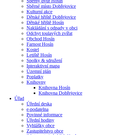
Sběrný dvůr Hosín
Sběrné místo Dobřejovice
Kulturní akce
Dětské hřiště Dobřejovice
Dětské hřiště Hosín
Nakládání s odpady v obci
Odchyt toulavých zvířat
Obchod Hosín
Farnost Hosín
Kostel
Letiště Hosín
Spolky & sdružení
Interaktivní mapa
Územní plán
Poplatky
Knihovny
Knihovna Hosín
Knihovna Dobřejovice
Úřad
Úřední deska
e-podatelna
Povinné informace
Úřední hodiny
Vyhlášky obce
Zastupitelstvo obce