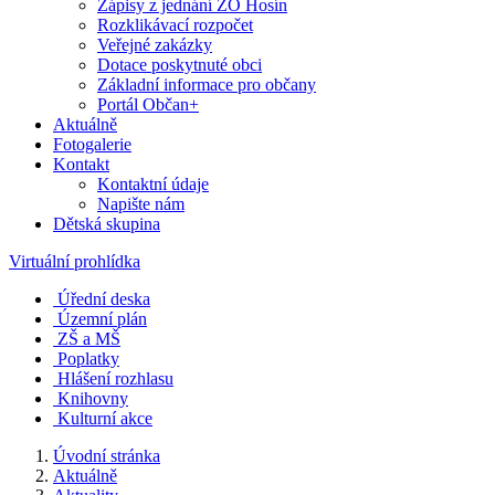
Zápisy z jednání ZO Hosín
Rozklikávací rozpočet
Veřejné zakázky
Dotace poskytnuté obci
Základní informace pro občany
Portál Občan+
Aktuálně
Fotogalerie
Kontakt
Kontaktní údaje
Napište nám
Dětská skupina
Virtuální prohlídka
Úřední deska
Územní plán
ZŠ a MŠ
Poplatky
Hlášení rozhlasu
Knihovny
Kulturní akce
Úvodní stránka
Aktuálně